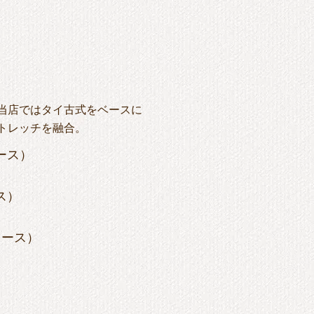
当店ではタイ古式をベースに
トレッチを融合。
ース）
ス）
コース）