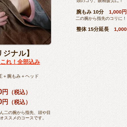
頭のコリ、眼精疲労に！
腕もみ 10分
1,00
二の腕から指先のコリに！
整体 15分延長
1,0
リジナル】
らこれ！全部込み
正＋腕もみ＋ヘッド
0
円
（税込）
0
円
（税込）
ん二の腕から指先、頭や目
オススメのコースです。