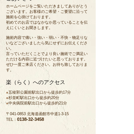
ホームページをご覧いただきましてありがとう
ございます。お客様のご希望・ご要望に沿って
施術を心掛けております。
初めてのお店ではなかなか思っていることを伝
えにくいとお聞きします。
施術内容で痛い・強い・弱い・不快・物足りな
いなどございましたら気にせずにお伝えくださ
い。
言っていただくことでより良い施術でご満足い
ただける内容に近づけたいと思っております。
ぜひ一度ご来店ください。お待ち致しておりま
す。
楽（らく）へのアクセス
●
五稜郭公園前駅出口から徒歩約17分
●
杉並町駅出口から徒歩約20分
●
中央病院前駅出口から徒歩約21分
〒041-0853 北海道函館市中道1-3-15
0138-32-3458
TEL：